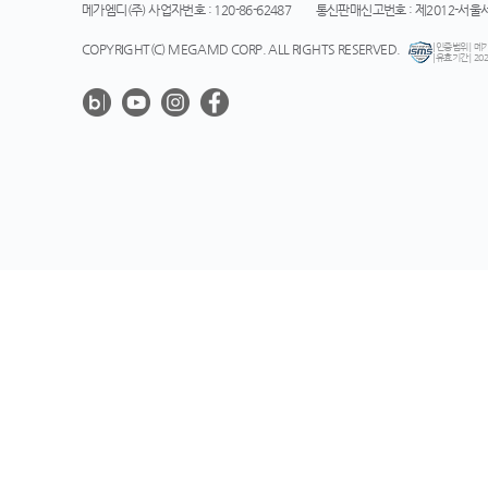
메가엠디(주) 사업자번호 : 120-86-62487
통신판매신고번호 : 제2012-서울서
COPYRIGHT(C) MEGAMD CORP. ALL RIGHTS RESERVED.
[인증범위] 메
[유효기간] 2025
메
가
미
래
평
생
교
육
원
과
소
통
하
기